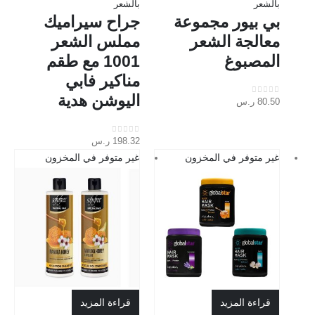
بالشعر
بالشعر
بي بيور مجموعة
جراح سيراميك
معالجة الشعر
مملس الشعر
المصبوغ
1001 مع طقم
مناكير فابي
اليوشن هدية
80.50
ر.س
out of 5
0
198.32
ر.س
out of 5
0
غير متوفر في المخزون
غير متوفر في المخزون
قراءة المزيد
قراءة المزيد