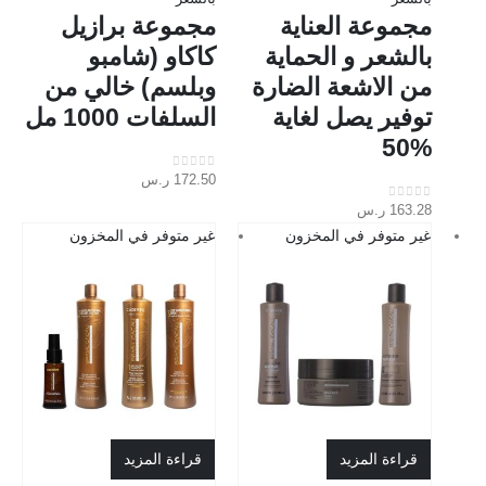
مجموعة العناية
مجموعة برازيل
بالشعر و الحماية
كاكاو (شامبو
من الاشعة الضارة
وبلسم) خالي من
توفير يصل لغاية
السلفات 1000 مل
%50
172.50
ر.س
out of 5
0
163.28
ر.س
out of 5
0
غير متوفر في المخزون
غير متوفر في المخزون
قراءة المزيد
قراءة المزيد