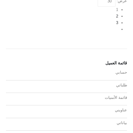
عرض:
1
2
3
قائمة العميل
حسابي
طلباتي
قائمة الأمنيات
عناويني
بياناتي