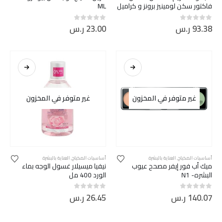
فاكتور سكن لومينيز برونز و كراميل
ML
93.38
ر.س
23.00
ر.س
out of 5
0
out of 5
0
غير متوفر في المخزون
غير متوفر في المخزون
أساسيات المكياج
,
العناية بالبشرة
أساسيات المكياج
,
العناية بالبشرة
ميك أب فور إيفر مصحح عيوب
نيفيا ميسيلار غسول الوجه بماء
البشره- N1
الورد 400 مل
140.07
ر.س
26.45
ر.س
out of 5
0
out of 5
0