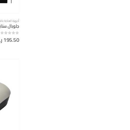
أجهزة العناية با
جلوبال ستار م
195.50
ر
out of 5
0