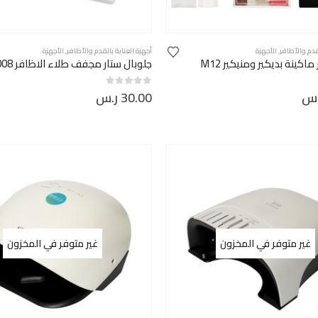
لقدم والأظافر
,
الأجهزة
أجهزة العناية بالقدم والأظافر
,
الأجهزة
اكينة بديكير ومنيكير M12
جلوبال ستار مجفف طلاء الاظافر M-2008
.س
30.00
ر.س
out of 5
0
غير متوفر في المخزون
غير متوفر في المخزون