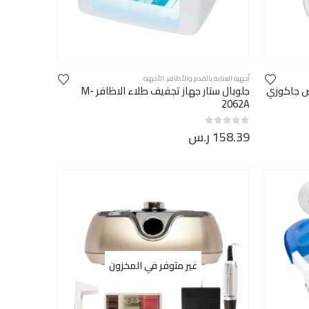
أجهزة العناية بالقدم والأظافر
,
الأجهزة
ض جاكوزي
جلوبال ستار جهاز تجفيف طلاء الاظافر M-
2062A
158.39
ر.س
out of 5
0
غير متوفر في المخزون