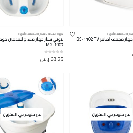
لقدم والأظافر
,
الأجهزة
أجهزة العناية بالقدم والأظافر
,
الأجهزة
ز مجفف اظافر BS-1102 TV
بيوتي ستار جهاز مساج للقدمين حو
MG-1007
63.25
ر.س
out of 5
0
غير متوفر في المخزون
غير متوفر في المخزون