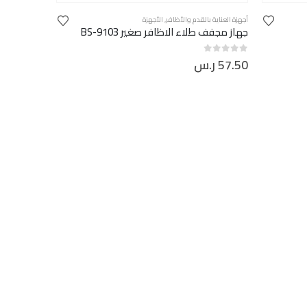
أجهزة العناية بالقدم والأظافر
,
الأجهزة
جهاز مجفف طلاء الاظافر صغير BS-9103
57.50
ر.س
out of 5
0