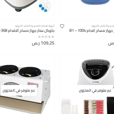
لقدم والأظافر
,
الأجهزة
أجهزة العناية بالقدم والأظافر
,
الأجهزة
از مساج اقدام B1 – 1004
جلوبال ستار جهاز مساج الاقدام GS-368
.س
109.25
ر.س
out of 5
0
غير متوفر في المخزون
غير متوفر في المخزون