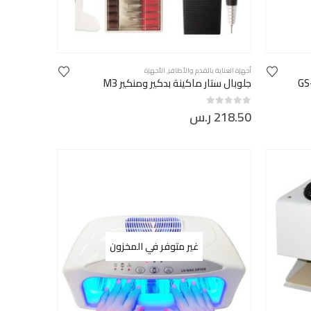
أجهزة العناية بالقدم والأظافر
,
الأجهزة
جلوبال ستار ماكينة بدكير ومنكير M3
218.50
ر.س
out of 5
0
غير متوفر في المخزون