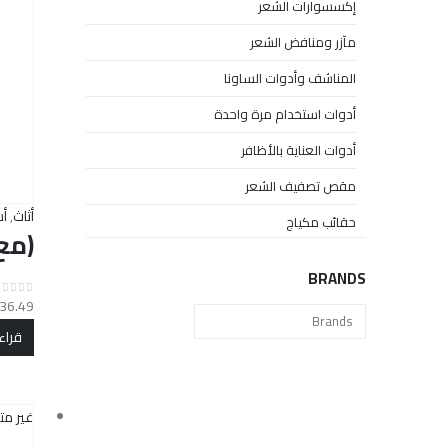
إكسسوارات الشعر
مآزر ومنافض الشعر
المناشف وأدوات الساونا
أدوات استخدام مرة واحدة
أدوات العناية بالأظافر
مقص تصفيف الشعر
أثاث
,
أس
حقائب مكياج
(مع 
BRANDS
36.49
out of 5
0
قراء
غير مت