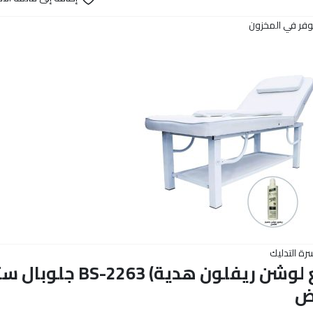
وفر في المخزون
رة التدليك
(مع لوشن ريفلون ه
ض