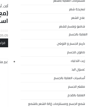
مستلزمات العناية بالشعر
أثاث
,
أس
تسريحة شعر
علاج الشعر
اسو
شامبو وبلسم للشعر
العناية بالجسم
05.05
out of 5
0
قراء
كريم الجسم و اللوشن
صابون للجسم
زيت التدليك
غير مت
غسول اليد
أساسيات العناية بالجسم
مقشر الجسم
العناية بالقدم
شمع الجسم ومستلزمات إزالة الشعر بالشمع