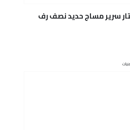
دية) BS-2263 جلوبال ستار سرير مساج حديد نصف رف
نيات