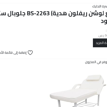
رة التدليك
(مع لوشن ريفلون ه
د
9
ر.س
ة المزيد
إضافة إلى قائمة الأم
وفر في المخزون