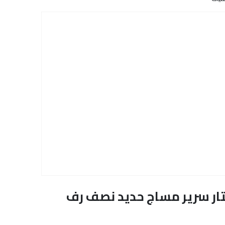
دية) BS-2263 جلوبال ستار سرير مساج حديد نصف رف