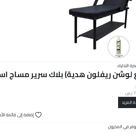
رة التدليك
لوشن ريفلون هدية) بلاك سرير مساج اسود C5045
7
ر.س
ة المزيد
إضافة إلى قائمة الأم
وفر في المخزون