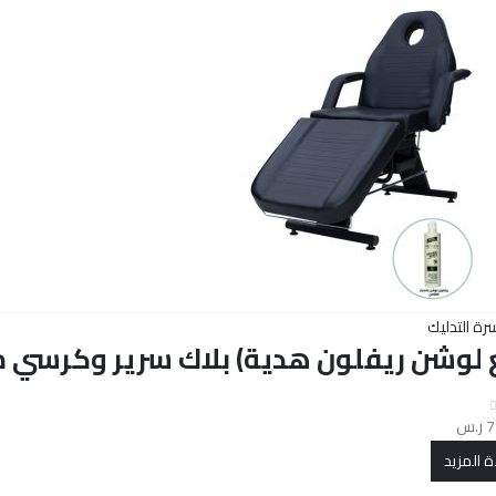
رة التدليك
 لوشن ريفلون هدية) بلاك سرير وكرسي مس
7
ر.س
ة المزيد