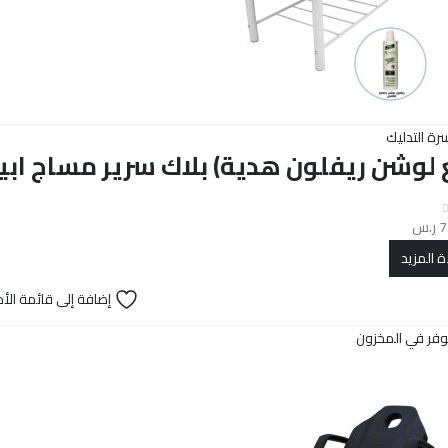
رة التدليك
لوشن ريفلون هدية) بلاك سرير مساج ابيض C5045
7
ر.س
ة المزيد
إضافة إلى قائمة الأم
وفر في المخزون