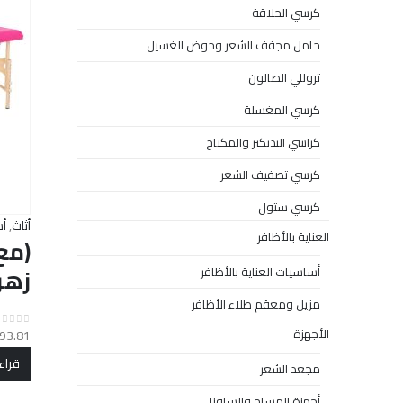
كرسي الحلاقة
حامل مجفف الشعر وحوض الغسيل
تروللي الصالون
كرسي المغسلة
كراسي البديكير والمكياج
كرسي تصفيف الشعر
كرسي ستول
أثاث
,
أس
العناية بالأظافر
زهر
أساسيات العناية بالأظافر
مزيل ومعقم طلاء الأظافر
الأجهزة
93.81
out of 5
0
قراء
مجعد الشعر
أجهزة المساج والساونا