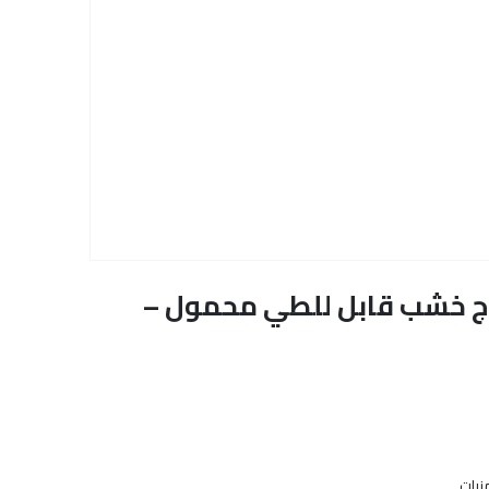
760 بلاك سرير مساج خشب قابل للطي محمول –
نيات