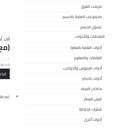
مزيلات العرق
مجموعات العناية بالجسم
غسول الجسم
الملحقات والأدوات
أثاث
,
أس
(مع 
أدوات العناية بالبشرة
القفازات والتعقيم
36.49
out of 5
0
أدوات الرموش والحواجب
قراء
أدوات باديكير
بخاخات المياه
غير مت
فرش الشعر
شفرات الحلاقة
أدوات أخرى