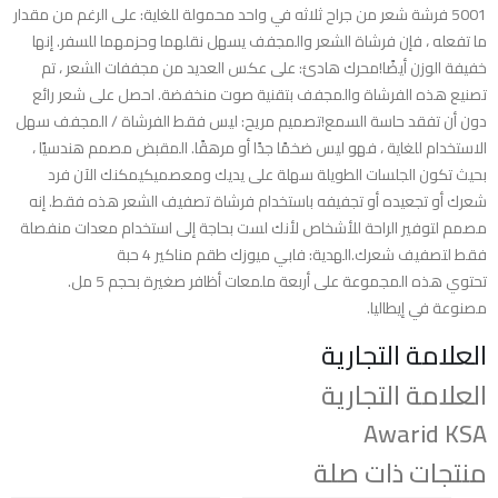
5001 فرشة شعر من جراح ثلاثه في واحد محمولة للغاية: على الرغم من مقدار
ما تفعله ، فإن فرشاة الشعر والمجفف يسهل نقلهما وحزمهما للسفر. إنها
خفيفة الوزن أيضًا!محرك هادئ: على عكس العديد من مجففات الشعر ، تم
تصنيع هذه الفرشاة والمجفف بتقنية صوت منخفضة. احصل على شعر رائع
دون أن تفقد حاسة السمع!تصميم مريح: ليس فقط الفرشاة / المجفف سهل
الاستخدام للغاية ، فهو ليس ضخمًا جدًا أو مرهقًا. المقبض مصمم هندسيًا ،
بحيث تكون الجلسات الطويلة سهلة على يديك ومعصميكيمكنك الآن فرد
شعرك أو تجعيده أو تجفيفه باستخدام فرشاة تصفيف الشعر هذه فقط. إنه
مصمم لتوفير الراحة للأشخاص لأنك لست بحاجة إلى استخدام معدات منفصلة
فقط لتصفيف شعرك.الهدية: فابي ميوزك طقم مناكير 4 حبة
تحتوي هذه المجموعة على أربعة ملمعات أظافر صغيرة بحجم 5 مل.
مصنوعة في إيطاليا.
العلامة التجارية
العلامة التجارية
Awarid KSA
منتجات ذات صلة