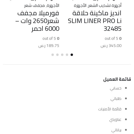
,
أجهزة تشذيب الشعر
,
الأجهزة
الأجهزة
,
مجفف شعر
انديز ماكينة حلاقة
فورميلا مجفف
SLIM LINER PRO Li
شعر2650 وات –
32485
6000 احمر
out of 5
0
out of 5
0
345.00
ر.س
189.75
ر.س
قائمة العميل
حسابي
طلباتي
قائمة الأمنيات
عناويني
بياناتي