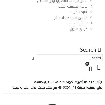
حامل مجفف الشعر وحوض الغسيل
كرسي تصفيف الشعر
أسرة التدليك
كراسي البديكير والمكياج
تروللي الصالون
كرسي ستول
Search
0
الرئيسية
المتجر
الأجهزة
,
أجهزة تصفيف الشعر وتمليسه
جراح استشوار فرشة 3*1 HS-5001 مع طقم مناكير فابي ميوزك هدية